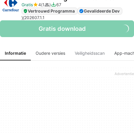
Gratis
4
1
67
Vertrouwd Programma
Gevalideerde Dev
V
202607.1.1
Gratis download
Informatie
Oudere versies
Veiligheidsscan
App-mach