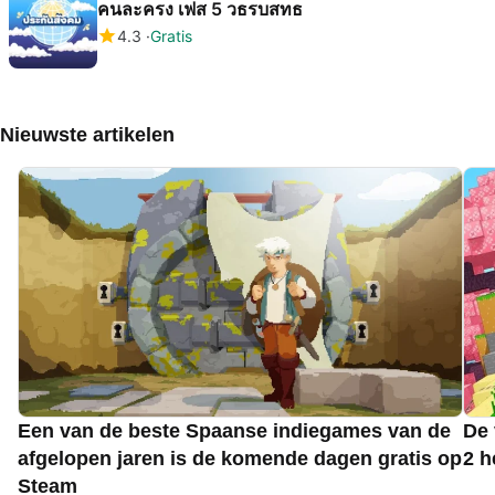
คนละครง เฟส 5 วธรบสทธ
4.3
Gratis
Nieuwste artikelen
Een van de beste Spaanse indiegames van de
De 
afgelopen jaren is de komende dagen gratis op
2 h
Steam