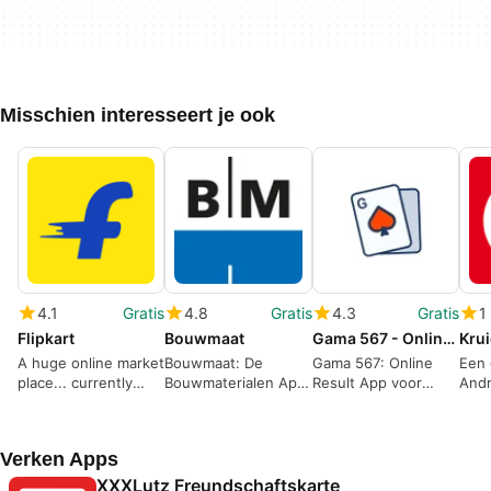
Misschien interesseert je ook
4.1
Gratis
4.8
Gratis
4.3
Gratis
1
Flipkart
Bouwmaat
Gama 567 - Online Market App
Kru
A huge online market
Bouwmaat: De
Gama 567: Online
Een 
place... currently
Bouwmaterialen App
Result App voor
Andr
only available in India
voor Professionals
Matka Games
Krui
Verken Apps
XXXLutz Freundschaftskarte